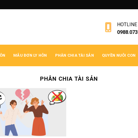
HOTLINE
0988.073
HÔN
MẪU ĐƠN LY HÔN
PHÂN CHIA TÀI SẢN
QUYỀN NUÔI CON
PHÂN CHIA TÀI SẢN