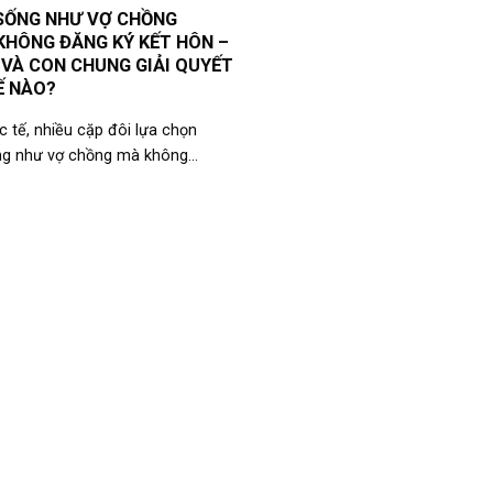
SỐNG NHƯ VỢ CHỒNG
KHÔNG ĐĂNG KÝ KẾT HÔN –
 VÀ CON CHUNG GIẢI QUYẾT
Ế NÀO?
c tế, nhiều cặp đôi lựa chọn
g như vợ chồng mà không...